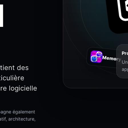
l
Pr
Memory
Un
tient des
ap
iculière
re logicielle
mpagne également
if, architecture,