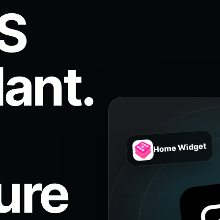
OS
ant.
Home Widget
ure